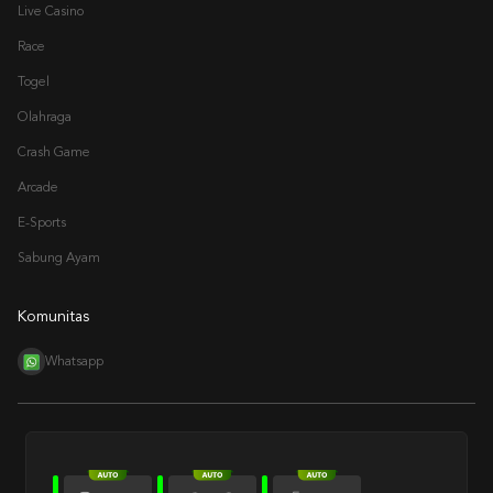
Live Casino
Race
Togel
Olahraga
Crash Game
Arcade
E-Sports
Sabung Ayam
Komunitas
Whatsapp