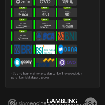
* Selama bank maintenance dan bank offline deposit dan
penarikan tidak dapat diproses