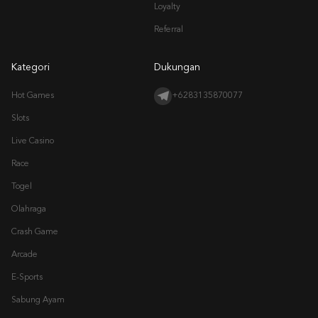
Loyalty
Referral
Kategori
Dukungan
Hot Games
+6283135870077
Slots
Live Casino
Race
Togel
Olahraga
Crash Game
Arcade
E-Sports
Sabung Ayam