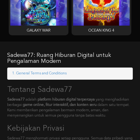
GALAXY WAR
OCEAN KING 4
Sadewa77: Ruang Hiburan Digital untuk
Pengalaman Modern
1. General Terms and Conditions
Tentang Sadewa77
Sadewa77
adalah
platform hiburan digital terpercaya
yang menghadirkan
berbagai
game online, fitur interaktif, dan konten seru
dalam satu tempat.
Kami memberikan pengalaman bermain modern, aman, dan
menyenangkan untuk semua pengguna tanpa batas waktu.
Kebijakan Privasi
Sadewa77 menghormati privasi setiap pengguna. Semua data pribadi yang