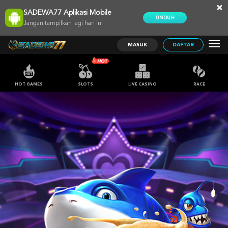
×
SADEWA77 Aplikasi Mobile
UNDUH
Jangan tampilkan lagi hari ini
MASUK
DAFTAR
HOT GAMES
SLOTS
LIVE CASINO
RACE