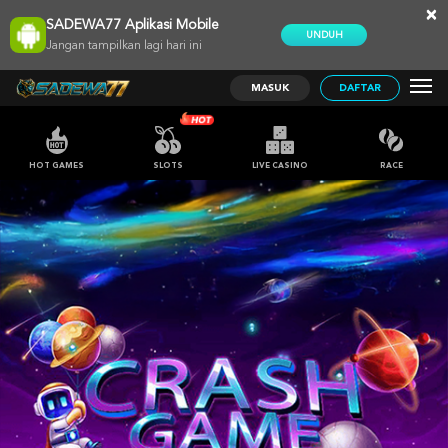
×
SADEWA77 Aplikasi Mobile
UNDUH
Jangan tampilkan lagi hari ini
MASUK
DAFTAR
HOT GAMES
SLOTS
LIVE CASINO
RACE