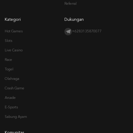
Referral
Kategori
Dukungan
Hot Games
+6283135870077
Slots
Live Casino
Race
Togel
Olahraga
Crash Game
Arcade
E-Sports
Sabung Ayam
Komunitas