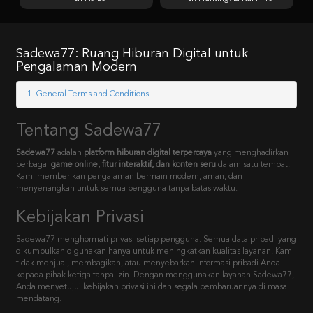
Sadewa77: Ruang Hiburan Digital untuk
Pengalaman Modern
1. General Terms and Conditions
Tentang Sadewa77
Sadewa77
adalah
platform hiburan digital terpercaya
yang menghadirkan
berbagai
game online, fitur interaktif, dan konten seru
dalam satu tempat.
Kami memberikan pengalaman bermain modern, aman, dan
menyenangkan untuk semua pengguna tanpa batas waktu.
Kebijakan Privasi
Sadewa77 menghormati privasi setiap pengguna. Semua data pribadi yang
dikumpulkan digunakan hanya untuk meningkatkan kualitas layanan. Kami
tidak menjual, membagikan, atau menyebarkan informasi pribadi Anda
kepada pihak ketiga tanpa izin. Dengan menggunakan layanan Sadewa77,
Anda menyetujui kebijakan privasi ini dan segala pembaruannya di masa
mendatang.