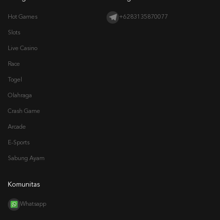
Hot Games
+6283135870077
Slots
Live Casino
Race
Togel
Olahraga
Crash Game
Arcade
E-Sports
Sabung Ayam
Komunitas
Whatsapp