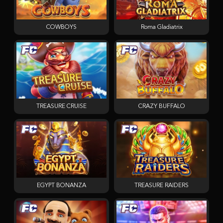
COWBOYS
Roma Gladiatrix
TREASURE CRUISE
CRAZY BUFFALO
EGYPT BONANZA
TREASURE RAIDERS