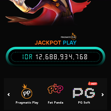
JACKPOT
PLAY
IDR
12,688,934,760
Pragmatic Play
Fat Panda
PG Soft
Slot