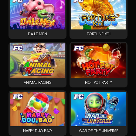
DA LE MEN
FORTUNE KOI
ANIMAL RACING
HOT POT PARTY
HAPPY DUO BAO
WAR OF THE UNIVERSE