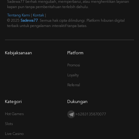
Sadewa77 berhak mengubah, memperbarui, atau menghentikan layanan
kapan pun tanpa pemberitahuan terlebih dahulu.
Tentang Kami
|
Kontak
|
© 2025
Sadewa77
. Semua hak cipta dilindungi. Platform hiburan digital
terbaik untuk pengalaman interaktif tanpa batas.
Kebijaksanaan
Platform
Promosi
Loyalty
Referral
Kategori
Dukungan
Hot Games
+6283135870077
Slots
Live Casino