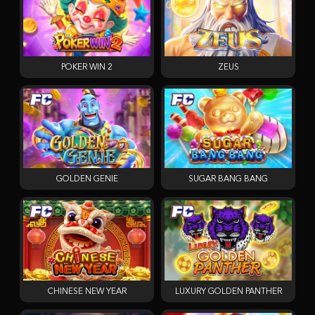
POKER WIN 2
ZEUS
GOLDEN GENIE
SUGAR BANG BANG
CHINESE NEW YEAR
LUXURY GOLDEN PANTHER