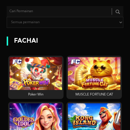
FACHAI
Poker Win
MUSCLE FORTUNE CAT