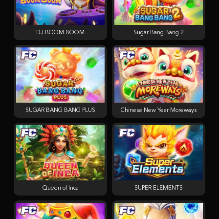
DJ BOOM BOOM
Sugar Bang Bang 2
SUGAR BANG BANG PLUS
Chinese New Year Moreways
Queen of Inca
SUPER ELEMENTS