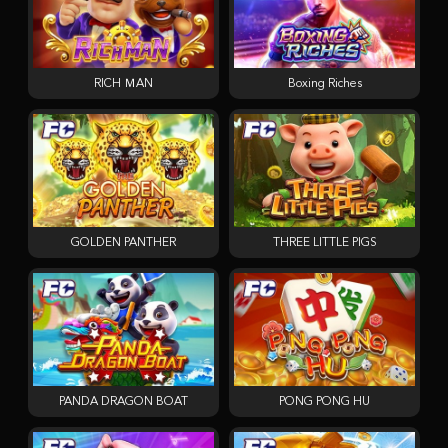
RICH ＭAN
Boxing Riches
GOLDEN PANTHER
THREE LITTLE PIGS
PANDA DRAGON BOAT
PONG PONG HU