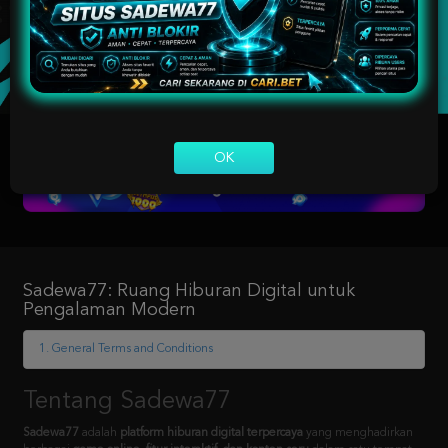
genggaman
Android APK
Panduan instalasi
OK
Sadewa77: Ruang Hiburan Digital untuk
Pengalaman Modern
1. General Terms and Conditions
Tentang Sadewa77
Sadewa77
adalah
platform hiburan digital terpercaya
yang menghadirkan
berbagai
game online, fitur interaktif, dan konten seru
dalam satu tempat.