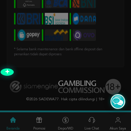
* Selama bank maintenance dan bank offline deposit dan
penarikan tidak dapat diproses
open ROMEOUNO
➕
©2026 SADEWA77. Hak cipta dilindungi | 18+
Beranda
Promosi
Depo/WD
Live Chat
Akun Saya