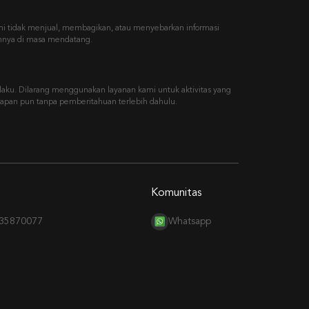
mi tidak menjual, membagikan, atau menyebarkan informasi
annya di masa mendatang.
laku. Dilarang menggunakan layanan kami untuk aktivitas yang
pan pun tanpa pemberitahuan terlebih dahulu.
Komunitas
35870077
Whatsapp