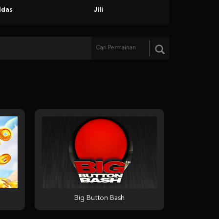
idas
Jili
Gemini
Big Button Bash