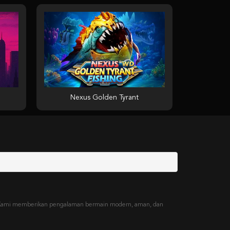
Nexus Golden Tyrant
 Kami memberikan pengalaman bermain modern, aman, dan