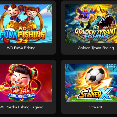
WD FuWa Fishing
Golden Tyrant Fishing
WD Nezha Fishing Legend
StrikerX