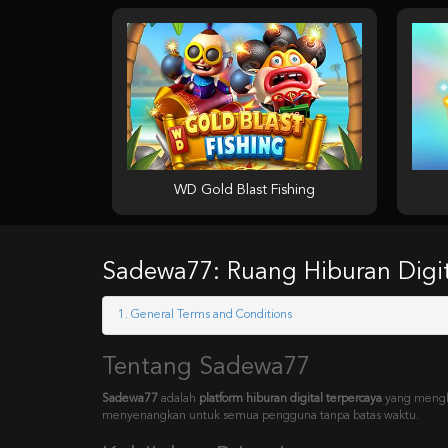
WD Gold Blast Fishing
Sadewa77: Ruang Hiburan Digi
1. General Terms and Conditions
Tentang Sadewa77
Sadewa77
adalah
platform hiburan digital terpercaya
yang mengh
menyenangkan untuk semua pengguna tanpa batas waktu.