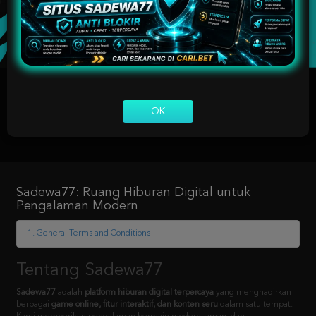
OK
Sadewa77: Ruang Hiburan Digital untuk
Pengalaman Modern
1. General Terms and Conditions
Tentang Sadewa77
Sadewa77
adalah
platform hiburan digital terpercaya
yang menghadirkan
berbagai
game online, fitur interaktif, dan konten seru
dalam satu tempat.