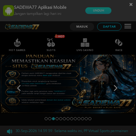
×
SADEWA77 Aplikasi Mobile
UNDUH
Jangan tampilkan lagi hari ini
MASUK
DAFTAR
HOT GAMES
SLOTS
LIVE CASINO
RACE
 sampai 30-Sep-2026 14.59.59. Selama waktu ini, PP Virtual Sports permainan tida