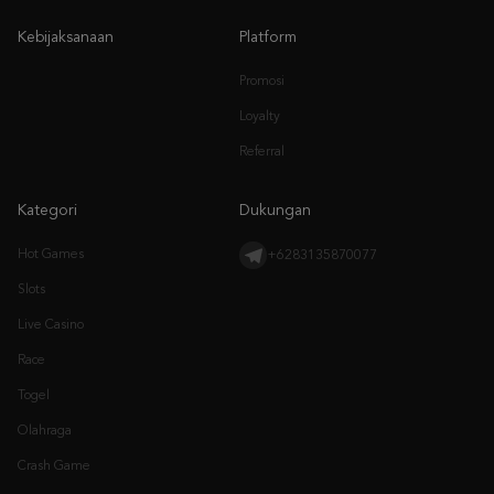
Kebijaksanaan
Platform
Promosi
Loyalty
Referral
Kategori
Dukungan
Hot Games
+6283135870077
Slots
Live Casino
Race
Togel
Olahraga
Crash Game