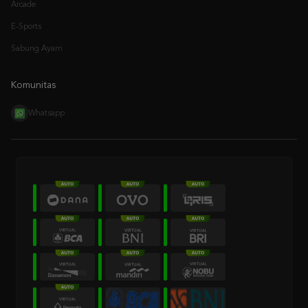
Arcade
E-Sports
Sabung Ayam
Komunitas
Whatsapp