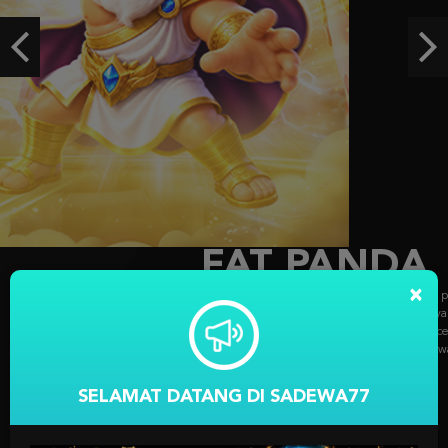
Mahjong Wins 2
rickywa****a
IDR
739,600.00
Previous
Ne
Mahjong Wins 3 – Black Scatter
capc****p
IDR
645,500.00
FAT PANDA
×
Fat Panda adalah slot brand dari Pragmatic Play yang bold dan penuh impact!
Dirancang buat nyita perhatian dan kasih gameplay seru yang nggak
ketebak. Dengan energi yang meledak-ledak, visual yang kece, dan potensi
menang besar—Fat Panda bukan cuma hiburan, tapi pembawa hoki sejati!
Coba Sekarang
SELAMAT DATANG DI SADEWA77